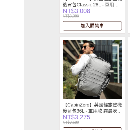
後背包Classic 28L - 軍用款
NT$3,008
霧晨灰2.0
NT$3,380
加入購物車
【CabinZero】英國輕旅登機
後背包36L - 軍用款 霧晨灰
NT$3,275
2.0
NT$3,680