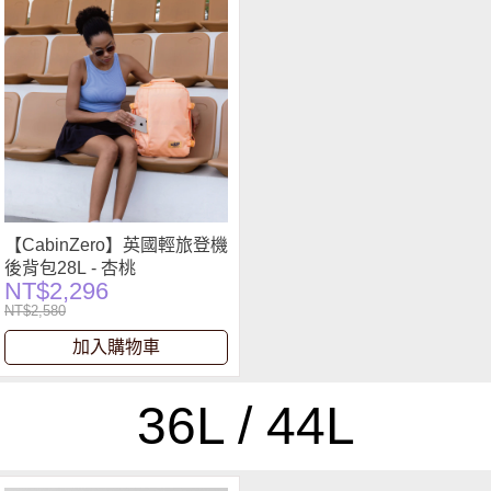
【CabinZero】英國輕旅登機
後背包28L - 杏桃
NT$2,296
NT$2,580
加入購物車
36L / 44L