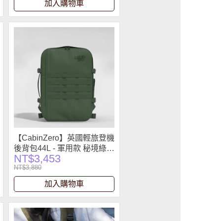
加入購物車
【CabinZero】英國輕旅登機
後背包44L - 軍用款 秘境綠
NT$3,453
2.0
NT$3,880
加入購物車