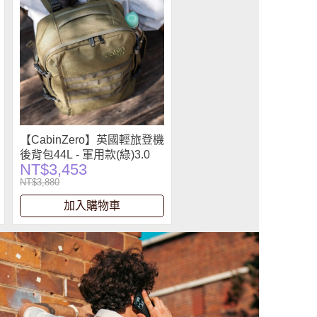
【CabinZero】英國輕旅登機
後背包44L - 軍用款(綠)3.0
NT$3,453
NT$3,880
加入購物車