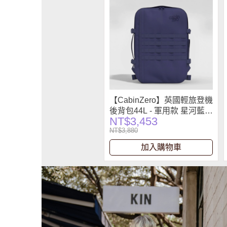
【CabinZero】英國輕旅登機
後背包44L - 軍用款 星河藍
NT$3,453
2.0
NT$3,880
加入購物車