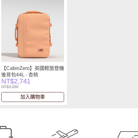
【CabinZero】英國輕旅登機
後背包44L - 杏桃
NT$2,741
NT$3,080
加入購物車