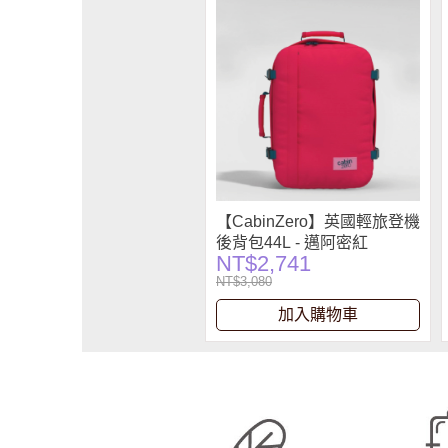
【CabinZero】英國輕旅登機
後背包44L - 邁阿密紅
NT$2,741
NT$3,080
加入購物車