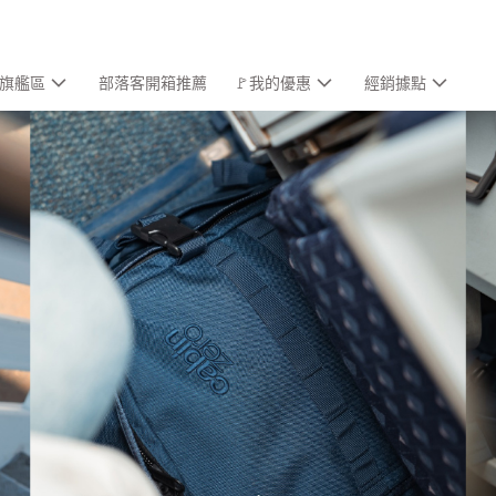
旗艦區
部落客開箱推薦
🚩我的優惠
經銷據點