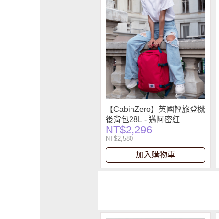
【CabinZero】英國輕旅登機
後背包28L - 邁阿密紅
NT$2,296
NT$2,580
加入購物車