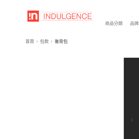
商品分類
品牌
首頁
包款
後背包