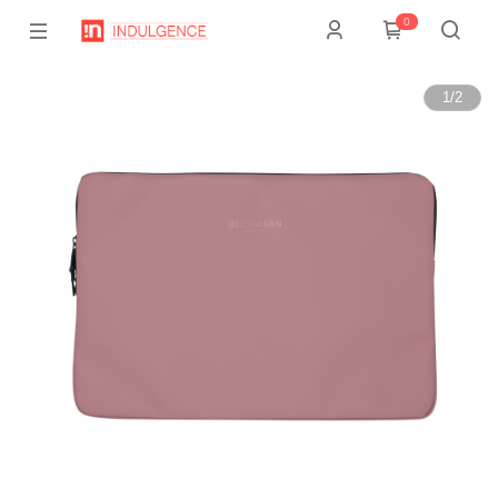
0
1
/
2