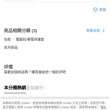
每筆NT$80，滿NT$1,000(含以上)免運費
【注意事項】
１．透過由恩沛科技股份有限公司提供之「AFTEE先享後付」服務完成之交
客服
付款後門市自取
易，需依本服務之必要範圍內提供個人資料，並將交易相關給付款項請求債
權轉讓予恩沛科技股份有限公司。
每筆NT$80，滿NT$800(含以上)免運費
２．關於個人資料處理事宜，請瀏覽以下網址：
https://aftee.tw/terms/#terms3
貨到付款
３．未成年的使用者請事先徵得法定代理人或監護人之同意方可使用
商品相關分類 (3)
查看全部
每筆NT$80，滿NT$1,000(含以上)免運費
「AFTEE先享後付」，若未經同意申辦者引起之損失，本公司不負相關責
任。
包款
電腦包/筆電保護套
４．使用「AFTEE先享後付」時，將依據個別帳號之用戶狀況，依本公司即
本月新品
時審查核予不同之上限額度；若仍有額度不足之情形，本公司將視審查結果
請求用戶進行身份認證。
５．嚴禁一人註冊多個帳號或使用他人資訊註冊。若發現惡意使用之情形，
恩沛科技股份有限公司將有權停止該用戶之使用額度並採取法律行動。
評價
喜歡這個商品嗎？購買後給他一個好評吧
本分類熱銷
全站排行
本網站中使用 cookie，欲查詢有關本網站使用 cookie 方式之詳情，及若您不希
熱門標籤
望在電腦上使用 cookie 時應如何變更電腦的 cookie 設定，請參閱本網站「
隱私