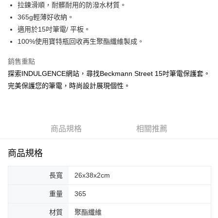
拉鍊滑順，耐髒耐用的防潑水材質。
悠遊付
365g輕薄好收納。
AFTEE先享後付
適用於15吋筆電/ 平板。
相關說明
100%使用寶特瓶回收再生聚酯纖維製成。
【關於「AFTEE先享後付」】
ATM付款
AFTEE先享後付是「在收到商品之後才付款」的支付方式。 讓您購物簡單
銷售重點
便利好安心！
探索INDULGENCE網站，尋找Beckmann Street 15吋筆電保護套。
貨到付款
１．簡單：不需註冊會員、不需綁卡、不需儲值。
２．便利：只要手機號碼，簡訊認證，即可結帳。
完美保護您的筆電，時尚設計展現個性。
３．安心：先確認商品／服務後，再付款。
運送方式
【「AFTEE先享後付」結帳流程】
付款後全家取貨
１．於結帳方式選擇「AFTEE先享後付」後，將跳轉至「AFTEE先享後付」
每筆NT$80，滿NT$999(含以上)免運費
結帳頁面，進行簡訊認證並確認金額後，即可完成結帳。
商品規格
相關推薦
２．訂單成立數日內，您將收到繳費通知簡訊。
付款後7-11取貨
３．收到繳費通知簡訊後14天內，點擊此簡訊中的連結，可透過四大超商／
商品規格
ATM／網路銀行／等多元方式進行付款，方視為交易完成。
每筆NT$80，滿NT$1,000(含以上)免運費
※ 請注意：結帳手續完成當下不需立刻繳費，但若您需要取消訂單，請聯絡
購買商品的店家。未經商家同意取消之訂單仍視為有效，需透過AFTEE先享
長寬
26x38x2cm
宅配
後付繳納相關費用。
每筆NT$80，滿NT$1,000(含以上)免運費
※ 交易是否成功請以「AFTEE先享後付 」之結帳頁面顯示為準，若有關於
重量
365
是否繳費成功／繳費後需取消欲退款等相關疑問，請聯繫「AFTEE先享後付
客戶支援中心」
https://netprotections.freshdesk.com/support/home
宅配-離島
材質
聚酯纖維