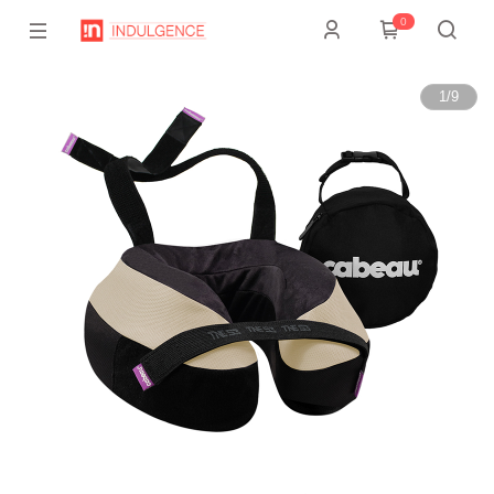
0
1
/
9