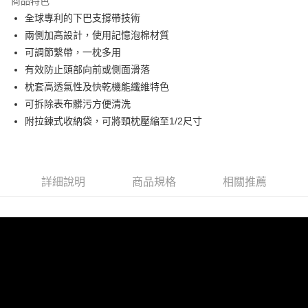
商品特色
街口支付
全球專利的下巴支撐帶技術
兩側加高設計，使用記憶泡棉材質
悠遊付
可調節繫帶，一枕多用
AFTEE先享後付
有效防止頭部向前或側面滑落
相關說明
枕套高透氣性及快乾機能纖維特色
【關於「AFTEE先享後付」】
可拆除表布髒污方便清洗
ATM付款
AFTEE先享後付是「在收到商品之後才付款」的支付方式。 讓您購物簡單
附拉鍊式收納袋，可將頸枕壓縮至1/2尺寸
便利好安心！
貨到付款
１．簡單：不需註冊會員、不需綁卡、不需儲值。
２．便利：只要手機號碼，簡訊認證，即可結帳。
３．安心：先確認商品／服務後，再付款。
運送方式
詳細說明
商品規格
相關推薦
【「AFTEE先享後付」結帳流程】
付款後全家取貨
１．於結帳方式選擇「AFTEE先享後付」後，將跳轉至「AFTEE先享後付」
每筆NT$80，滿NT$999(含以上)免運費
結帳頁面，進行簡訊認證並確認金額後，即可完成結帳。
２．訂單成立數日內，您將收到繳費通知簡訊。
付款後7-11取貨
３．收到繳費通知簡訊後14天內，點擊此簡訊中的連結，可透過四大超商／
ATM／網路銀行／等多元方式進行付款，方視為交易完成。
每筆NT$80，滿NT$1,000(含以上)免運費
※ 請注意：結帳手續完成當下不需立刻繳費，但若您需要取消訂單，請聯絡
購買商品的店家。未經商家同意取消之訂單仍視為有效，需透過AFTEE先享
宅配
後付繳納相關費用。
每筆NT$80，滿NT$1,000(含以上)免運費
※ 交易是否成功請以「AFTEE先享後付 」之結帳頁面顯示為準，若有關於