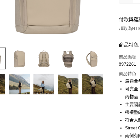
付款與運
超取滿NT$
付款方式
商品特色
信用卡一
商品編號
8972261
LINE Pay
商品特色
Apple Pay
最適合
可完全
街口支付
內物品
悠遊付
主要隔
帶襯墊
AFTEE先
符合人
相關說明
【關於「A
Stre
ATM付款
AFTEE
兩側有
便利好安