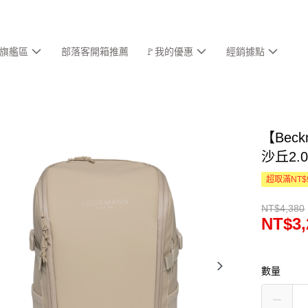
旗艦區
部落客開箱推薦
🚩我的優惠
經銷據點
【Beck
沙丘2.
超取滿NT$
NT$4,380
NT$3,
數量