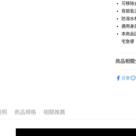
貨到付款
可移除
１．簡單
２．便利
背部氣
３．安心
防潑水
運送方式
【「AFT
適用身高
１．於結帳
本商品
付款後全
付」結帳
宅急便
每筆NT$8
２．訂單
３．收到繳
／ATM／
付款後7-1
※ 請注意
商品相關分
每筆NT$8
絡購買商品
先享後付
包款
護
宅配
※ 交易是
分享
是否繳費成
每筆NT$8
Beckman
付客戶支
宅配-離島
【注意事
每筆NT$8
１．透過由
交易，需
說明
商品規格
相關推薦
付款後門
求債權轉
２．關於
每筆NT$8
https://aft
３．未成
貨到付款
「AFTE