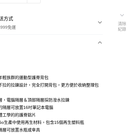
送方式
清除
999免運
紀錄
次付款
年輕族群的運動型護脊背包
下拉的拉鍊設計，完全打開背包，更方便於收納整理包
層，電腦隔層＆頂部隔層採防潑水拉鍊
的隔層可放置16吋筆記本電腦
享後付
體工學的的護脊鋁片
FTEE先享後付」】
et Go生產中使用再生材料，包含15個再生塑料瓶
先享後付是「在收到商品之後才付款」的支付方式。 讓您購物簡單
隔層可放置水瓶或傘具
心！