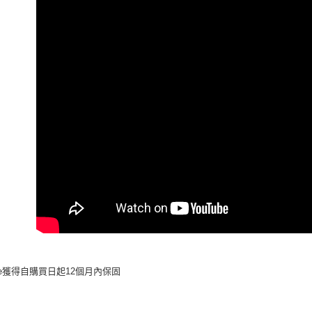
每筆NT$8
任。
４．使用「
即時審查
結果請求
５．嚴禁
形，恩沛
動。
ine獲得自購買日起12個月內保固