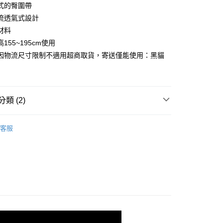
式的臀圍帶
：不需註冊會員、不需綁卡、不需儲值。
：只要手機號碼，簡訊認證，即可結帳。
流透氣式設計
：先確認商品／服務後，再付款。
材料
EE先享後付」結帳流程】
155~195cm使用
方式選擇「AFTEE先享後付」後，將跳轉至「AFTEE先享後
因物流尺寸限制不適用超商取貨，寄送僅能使用：黑貓
家取貨
頁面，進行簡訊認證並確認金額後，即可完成結帳。
0，滿NT$999(含以上)免運費
成立數日內，您將收到繳費通知簡訊。
費通知簡訊後14天內，點擊此簡訊中的連結，可透過四大超商
網路銀行／等多元方式進行付款，方視為交易完成。
1取貨
：結帳手續完成當下不需立刻繳費，但若您需要取消訂單，請聯
類 (2)
0，滿NT$1,000(含以上)免運費
的店家。未經商家同意取消之訂單仍視為有效，需透過AFTEE
繳納相關費用。
脊包
否成功請以「AFTEE先享後付 」之結帳頁面顯示為準，若有關於
客服
功／繳費後需取消欲退款等相關疑問，請聯繫「AFTEE先享後
0，滿NT$1,000(含以上)免運費
n Street 防水護脊街頭後背包
援中心」
https://netprotections.freshdesk.com/support/home
項】
0，滿NT$1,000(含以上)免運費
恩沛科技股份有限公司提供之「AFTEE先享後付」服務完成之
依本服務之必要範圍內提供個人資料，並將交易相關給付款項請
市自取
讓予恩沛科技股份有限公司。
個人資料處理事宜，請瀏覽以下網址：
0，滿NT$800(含以上)免運費
ee.tw/terms/#terms3
年的使用者請事先徵得法定代理人或監護人之同意方可使用
E先享後付」，若未經同意申辦者引起之損失，本公司不負相關責