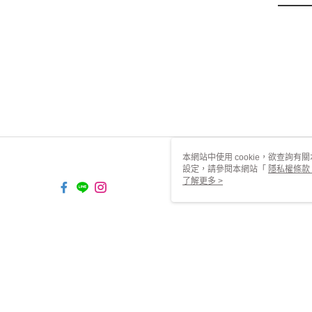
本網站中使用 cookie，欲查詢有關
設定，請參閱本網站「
隱私權條款
使用 cookie。
了解更多 >
TW-MWG1-61-244 Web2.0 Defaul
© 2026 by 知博有限公司