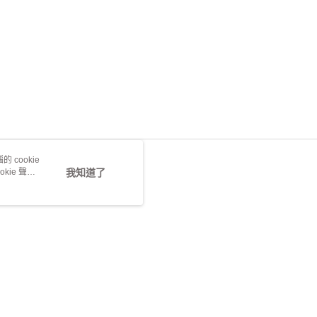
AFTEE先享後付」時，將依據個別帳號之用戶狀況，依本公司
核予不同之上限額度；若仍有額度不足之情形，本公司將視審查
用戶進行身份認證。
一人註冊多個帳號或使用他人資訊註冊。若發現惡意使用之情
科技股份有限公司將有權停止該用戶之使用額度並採取法律行
 cookie
kie 聲明
我知道了
若接到可疑電話，請洽詢165反詐騙專線
本站最佳瀏覽環境請使用 Google Chrome、Firefox 或 Edge 以上版本