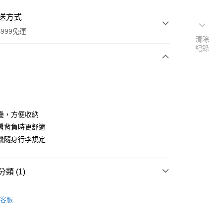
送方式
999免運
清除
紀錄
次付款
疊，方便收納
肩背負時更舒適
機隨身行李規定
享後付
類 (1)
FTEE先享後付」】
背包
先享後付是「在收到商品之後才付款」的支付方式。 讓您購物簡單
客服
心！
：不需註冊會員、不需綁卡、不需儲值。