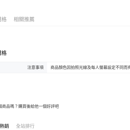
２．便利
運送方式
３．安心
付款後全
【「AFT
規格
相關推薦
每筆NT$8
１．於結帳
付」結帳
付款後7-1
２．訂單
３．收到繳
每筆NT$8
／ATM／
※ 請注意
宅配
規格
絡購買商品
先享後付
每筆NT$8
※ 交易是
注意事項
商品顏色因拍照光線及每人螢幕設定不同而
是否繳費成
宅配-離島
付客戶支
每筆NT$8
【注意事
付款後門
１．透過由
交易，需
每筆NT$8
求債權轉
２．關於
個商品嗎？購買後給他一個好評吧
貨到付款
https://aft
每筆NT$8
３．未成
「AFTE
熱銷
全站排行
任。