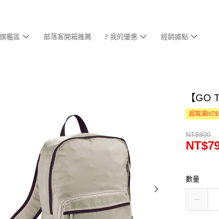
旗艦區
部落客開箱推薦
🚩我的優惠
經銷據點
【GO 
超取滿NT$
NT$900
NT$7
數量