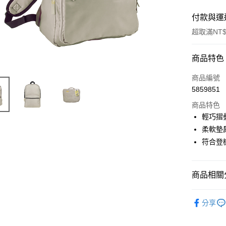
付款與運
超取滿NT$
付款方式
商品特色
信用卡一
商品編號
5859851
LINE Pay
商品特色
Apple Pay
輕巧摺
柔軟墊
街口支付
符合登
悠遊付
AFTEE先
商品相關分
相關說明
【關於「A
包款
後
貨到付款
AFTEE
分享
便利好安
１．簡單