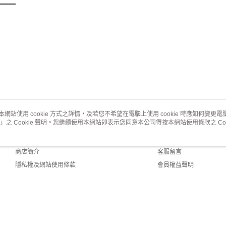
４．使用「
即時審查
結果請求
５．嚴禁
形，恩沛
動。
本網站使用 cookie 方式之詳情，及若您不希望在電腦上使用 cookie 時應如何變更電腦的
」之 Cookie 聲明。您繼續使用本網站即表示您同意本公司得按本網站使用條款之 Coo
關於我們
客服資訊
品牌故事
購物說明
商店簡介
客服留言
隱私權及網站使用條款
會員權益聲明
聯絡我們
t (TW)