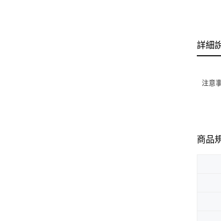
詳細
注意
商品