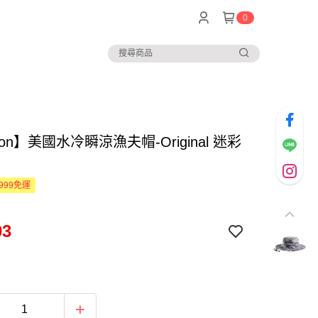
0
sion】美國水冷瞬涼漁夫帽-Original 迷彩
999免運
03