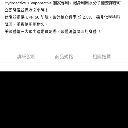
Hydroactive + Vaporactive 獨家專利，帽身利用水分子慢速揮發可
悠遊付
立即降溫並保冷２小時！
AFTEE先享後付
遮陽並提供 UPF 50 防曬，紫外線穿透率 ≦ 2.5%，採非化學塗料
相關說明
降溫，重複使用更耐久。
【關於「AFTEE先享後付」】
美國體壇三大頂尖運動員創辦，最懂渴望降溫的身體 ！
ATM付款
AFTEE先享後付是「在收到商品之後才付款」的支付方式。 讓您購物簡單
便利好安心！
貨到付款
１．簡單：不需註冊會員、不需綁卡、不需儲值。
２．便利：只要手機號碼，簡訊認證，即可結帳。
３．安心：先確認商品／服務後，再付款。
詳細說明
商品規格
相關推薦
運送方式
【「AFTEE先享後付」結帳流程】
付款後全家取貨
１．於結帳方式選擇「AFTEE先享後付」後，將跳轉至「AFTEE先享後付」
每筆NT$80，滿NT$999(含以上)免運費
結帳頁面，進行簡訊認證並確認金額後，即可完成結帳。
２．訂單成立數日內，您將收到繳費通知簡訊。
付款後7-11取貨
３．收到繳費通知簡訊後14天內，點擊此簡訊中的連結，可透過四大超商／
ATM／網路銀行／等多元方式進行付款，方視為交易完成。
每筆NT$80，滿NT$1,000(含以上)免運費
※ 請注意：結帳手續完成當下不需立刻繳費，但若您需要取消訂單，請聯絡
購買商品的店家。未經商家同意取消之訂單仍視為有效，需透過AFTEE先享
宅配
後付繳納相關費用。
每筆NT$80，滿NT$1,000(含以上)免運費
※ 交易是否成功請以「AFTEE先享後付 」之結帳頁面顯示為準，若有關於
是否繳費成功／繳費後需取消欲退款等相關疑問，請聯繫「AFTEE先享後付
客戶支援中心」
https://netprotections.freshdesk.com/support/home
宅配-離島