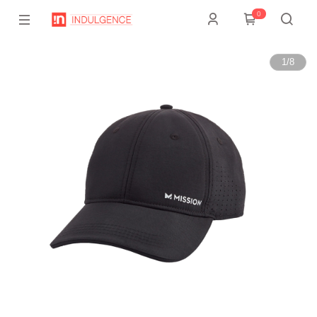
0
1
/
8