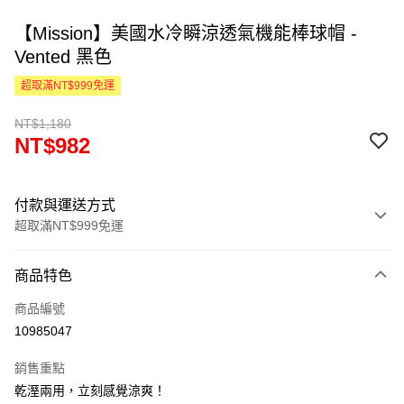
【Mission】美國水冷瞬涼透氣機能棒球帽 -
Vented 黑色
超取滿NT$999免運
NT$1,180
NT$982
付款與運送方式
超取滿NT$999免運
付款方式
商品特色
信用卡一次付款
商品編號
LINE Pay
10985047
Apple Pay
銷售重點
街口支付
乾溼兩用，立刻感覺涼爽！