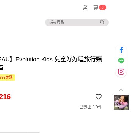
0
AU】Evolution Kids 兒童好好睡旅行頸
喵
999免運
216
已賣出：0件