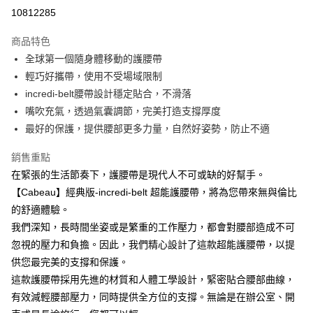
LINE Pay
10812285
Apple Pay
商品特色
街口支付
全球第一個隨身體移動的護腰帶
輕巧好攜帶，使用不受場域限制
悠遊付
incredi-belt腰帶設計穩定貼合，不滑落
AFTEE先享後付
嘴吹充氣，透過氣囊調節，完美打造支撐厚度
相關說明
最好的保護，提供腰部更多力量，自然好姿勢，防止不適
【關於「AFTEE先享後付」】
ATM付款
AFTEE先享後付是「在收到商品之後才付款」的支付方式。 讓您購物簡單
銷售重點
便利好安心！
在緊張的生活節奏下，護腰帶是現代人不可或缺的好幫手。
貨到付款
１．簡單：不需註冊會員、不需綁卡、不需儲值。
２．便利：只要手機號碼，簡訊認證，即可結帳。
【Cabeau】經典版-incredi-belt 超能護腰帶，將為您帶來無與倫比
３．安心：先確認商品／服務後，再付款。
的舒適體驗。
運送方式
我們深知，長時間坐姿或是繁重的工作壓力，都會對腰部造成不可
【「AFTEE先享後付」結帳流程】
付款後全家取貨
１．於結帳方式選擇「AFTEE先享後付」後，將跳轉至「AFTEE先享後付」
忽視的壓力和負擔。因此，我們精心設計了這款超能護腰帶，以提
每筆NT$80，滿NT$999(含以上)免運費
結帳頁面，進行簡訊認證並確認金額後，即可完成結帳。
供您最完美的支撐和保護。
２．訂單成立數日內，您將收到繳費通知簡訊。
付款後7-11取貨
３．收到繳費通知簡訊後14天內，點擊此簡訊中的連結，可透過四大超商／
這款護腰帶採用先進的材質和人體工學設計，緊密貼合腰部曲線，
ATM／網路銀行／等多元方式進行付款，方視為交易完成。
每筆NT$80，滿NT$1,000(含以上)免運費
有效減輕腰部壓力，同時提供全方位的支撐。無論是在辦公室、開
※ 請注意：結帳手續完成當下不需立刻繳費，但若您需要取消訂單，請聯絡