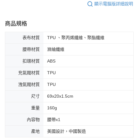
顯示電腦版詳細說明
商品規格
表布材質
TPU 、聚丙烯纖維、聚酯纖維
腰帶材質
滌綸纖維
扣環材質
ABS
充氣閥材質
TPU
洩氣閥材質
TPU
尺寸
69x20x1.5cm
重量
160g
內容物
腰帶x1
產地
美國設計，中國製造