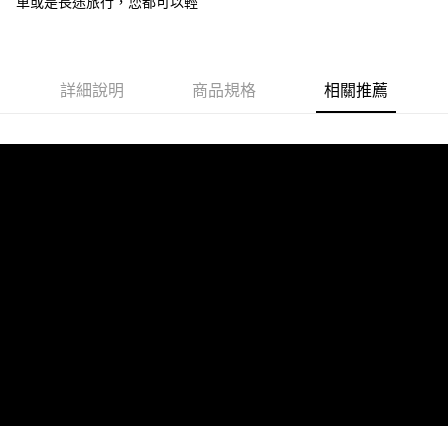
車或是長途旅行，您都可以輕
購買商品的店家。未經商家同意取消之訂單仍視為有效，需透過AFTEE先享
宅配
後付繳納相關費用。
每筆NT$80，滿NT$1,000(含以上)免運費
※ 交易是否成功請以「AFTEE先享後付 」之結帳頁面顯示為準，若有關於
是否繳費成功／繳費後需取消欲退款等相關疑問，請聯繫「AFTEE先享後付
客戶支援中心」
https://netprotections.freshdesk.com/support/home
宅配-離島
詳細說明
商品規格
相關推薦
每筆NT$80，滿NT$1,000(含以上)免運費
【注意事項】
１．透過由恩沛科技股份有限公司提供之「AFTEE先享後付」服務完成之交
付款後門市自取
易，需依本服務之必要範圍內提供個人資料，並將交易相關給付款項請求債
權轉讓予恩沛科技股份有限公司。
每筆NT$80，滿NT$800(含以上)免運費
２．關於個人資料處理事宜，請瀏覽以下網址：
https://aftee.tw/terms/#terms3
貨到付款
３．未成年的使用者請事先徵得法定代理人或監護人之同意方可使用
每筆NT$80，滿NT$1,000(含以上)免運費
「AFTEE先享後付」，若未經同意申辦者引起之損失，本公司不負相關責
任。
４．使用「AFTEE先享後付」時，將依據個別帳號之用戶狀況，依本公司即
時審查核予不同之上限額度；若仍有額度不足之情形，本公司將視審查結果
請求用戶進行身份認證。
５．嚴禁一人註冊多個帳號或使用他人資訊註冊。若發現惡意使用之情形，
恩沛科技股份有限公司將有權停止該用戶之使用額度並採取法律行動。