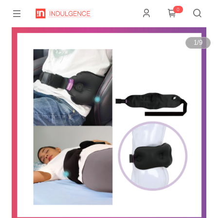
0
1
/
9