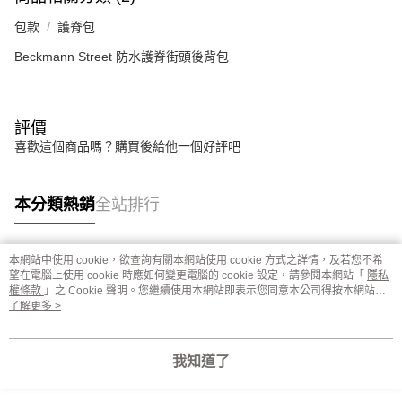
包款
護脊包
Beckmann Street 防水護脊街頭後背包
評價
喜歡這個商品嗎？購買後給他一個好評吧
本分類熱銷
全站排行
本網站中使用 cookie，欲查詢有關本網站使用 cookie 方式之詳情，及若您不希
熱門標籤
望在電腦上使用 cookie 時應如何變更電腦的 cookie 設定，請參閱本網站「
隱私
權條款
」之 Cookie 聲明。您繼續使用本網站即表示您同意本公司得按本網站使
用條款之 Cookie 聲明使用 cookie。
了解更多 >
我知道了