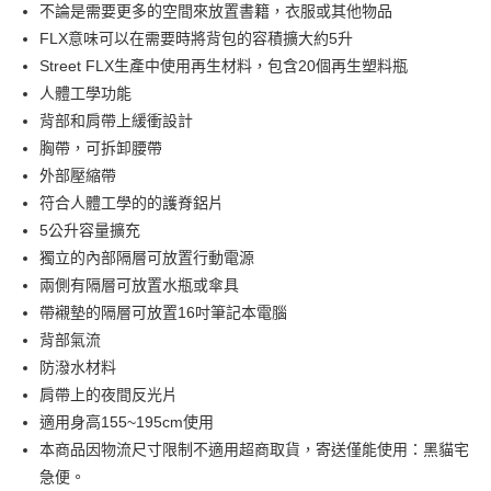
不論是需要更多的空間來放置書籍，衣服或其他物品
悠遊付
FLX意味可以在需要時將背包的容積擴大約5升
AFTEE先享後付
Street FLX生產中使用再生材料，包含20個再生塑料瓶
相關說明
人體工學功能
【關於「AFTEE先享後付」】
背部和肩帶上緩衝設計
ATM付款
AFTEE先享後付是「在收到商品之後才付款」的支付方式。 讓您購物簡單
胸帶，可拆卸腰帶
便利好安心！
貨到付款
１．簡單：不需註冊會員、不需綁卡、不需儲值。
外部壓縮帶
２．便利：只要手機號碼，簡訊認證，即可結帳。
符合人體工學的的護脊鋁片
３．安心：先確認商品／服務後，再付款。
運送方式
5公升容量擴充
【「AFTEE先享後付」結帳流程】
宅配
獨立的內部隔層可放置行動電源
１．於結帳方式選擇「AFTEE先享後付」後，將跳轉至「AFTEE先享後付」
兩側有隔層可放置水瓶或傘具
每筆NT$80，滿NT$1,000(含以上)免運費
結帳頁面，進行簡訊認證並確認金額後，即可完成結帳。
２．訂單成立數日內，您將收到繳費通知簡訊。
帶襯墊的隔層可放置16吋筆記本電腦
宅配-離島
３．收到繳費通知簡訊後14天內，點擊此簡訊中的連結，可透過四大超商／
背部氣流
ATM／網路銀行／等多元方式進行付款，方視為交易完成。
每筆NT$80，滿NT$1,000(含以上)免運費
防潑水材料
※ 請注意：結帳手續完成當下不需立刻繳費，但若您需要取消訂單，請聯絡
購買商品的店家。未經商家同意取消之訂單仍視為有效，需透過AFTEE先享
肩帶上的夜間反光片
付款後門市自取
後付繳納相關費用。
適用身高155~195cm使用
每筆NT$80，滿NT$800(含以上)免運費
※ 交易是否成功請以「AFTEE先享後付 」之結帳頁面顯示為準，若有關於
是否繳費成功／繳費後需取消欲退款等相關疑問，請聯繫「AFTEE先享後付
本商品因物流尺寸限制不適用超商取貨，寄送僅能使用：黑貓宅
客戶支援中心」
https://netprotections.freshdesk.com/support/home
貨到付款
急便。