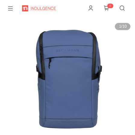
0
1
/
10