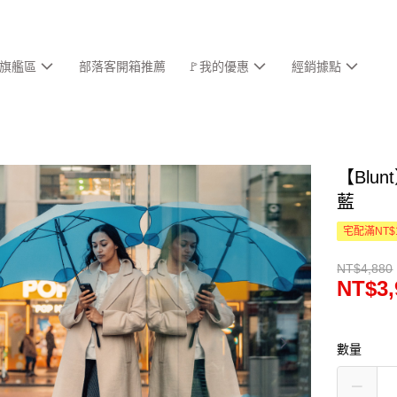
旗艦區
部落客開箱推薦
🚩我的優惠
經銷據點
【Blu
藍
宅配滿NT$
NT$4,880
NT$3,
數量