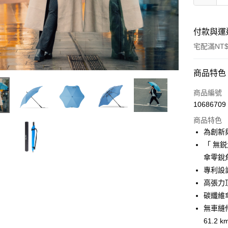
付款與運
宅配滿NT$
付款方式
商品特色
信用卡一
商品編號
10686709
LINE Pay
商品特色
Apple Pay
為創新
「 無
街口支付
傘零銳
悠遊付
專利設
高張力
AFTEE先
碳纖維
相關說明
【關於「A
無車縫件
ATM付款
AFTEE
61.2 km
便利好安