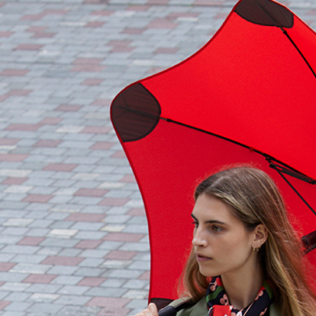
任。
４．使用「
即時審查
結果請求
５．嚴禁
形，恩沛
動。