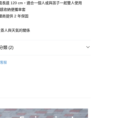
面長達 120 cm，適合一個人或與孩子一起雙人使用
：不需註冊會員、不需綁卡、不需儲值。
：只要手機號碼，簡訊認證，即可結帳。
質感收納便攜傘套
：先確認商品／服務後，再付款。
理商提供 2 年保固
EE先享後付」結帳流程】
方式選擇「AFTEE先享後付」後，將跳轉至「AFTEE先享後
改善人與天氣的關係
頁面，進行簡訊認證並確認金額後，即可完成結帳。
0，滿NT$1,000(含以上)免運費
成立數日內，您將收到繳費通知簡訊。
費通知簡訊後14天內，點擊此簡訊中的連結，可透過四大超商
網路銀行／等多元方式進行付款，方視為交易完成。
類 (2)
：結帳手續完成當下不需立刻繳費，但若您需要取消訂單，請聯
0，滿NT$1,000(含以上)免運費
的店家。未經商家同意取消之訂單仍視為有效，需透過AFTEE
紐西蘭防風傘
繳納相關費用。
客服
市自取
否成功請以「AFTEE先享後付 」之結帳頁面顯示為準，若有關於
功／繳費後需取消欲退款等相關疑問，請聯繫「AFTEE先享後
0，滿NT$800(含以上)免運費
援中心」
https://netprotections.freshdesk.com/support/home
項】
0，滿NT$1,000(含以上)免運費
恩沛科技股份有限公司提供之「AFTEE先享後付」服務完成之
依本服務之必要範圍內提供個人資料，並將交易相關給付款項請
讓予恩沛科技股份有限公司。
個人資料處理事宜，請瀏覽以下網址：
ee.tw/terms/#terms3
年的使用者請事先徵得法定代理人或監護人之同意方可使用
E先享後付」，若未經同意申辦者引起之損失，本公司不負相關責