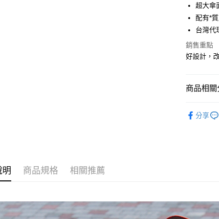
貨到付款
超大傘
１．簡單
２．便利
配有*
３．安心
台灣代
運送方式
【「AFT
銷售重點
１．於結帳
宅配
好設計，
付」結帳
每筆NT$8
２．訂單
３．收到繳
／ATM／
宅配-離島
商品相關分
※ 請注意
每筆NT$8
絡購買商品
Blunt 
先享後付
分享
付款後門
※ 交易是
本月新品
是否繳費成
每筆NT$8
付客戶支
貨到付款
【注意事
每筆NT$8
１．透過由
說明
商品規格
相關推薦
交易，需
求債權轉
２．關於
https://aft
３．未成
「AFTE