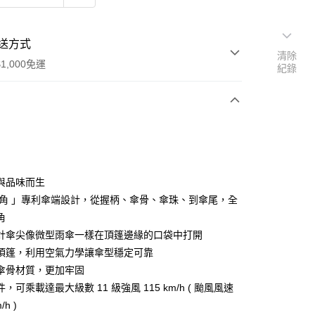
送方式
清除
1,000免運
紀錄
次付款
與品味而生
鋭角 」專利傘端設計，從握柄、傘骨、傘珠、到傘尾，全
角
計傘尖像微型雨傘一樣在頂篷邊緣的口袋中打開
頂篷，利用空氣力學讓傘型穩定可靠
享後付
傘骨材質，更加牢固
FTEE先享後付」】
，可乘載達最大級數 11 級強風 115 km/h ( 颱風風速
先享後付是「在收到商品之後才付款」的支付方式。 讓您購物簡單
/h )
心！