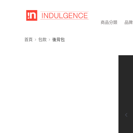
商品分類
品牌
首頁
包款
後背包